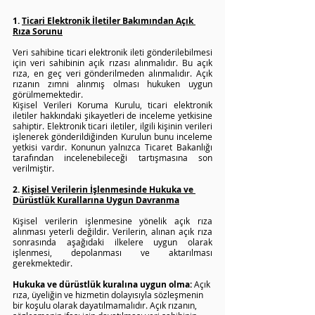
1. 
Ticari Elektronik İletiler Bakımından Açık 
Rıza Sorunu
Veri sahibine ticari elektronik ileti gönderilebilmesi 
için veri sahibinin açık rızası alınmalıdır. Bu açık 
rıza, en geç veri gönderilmeden alınmalıdır. Açık 
rızanın zımni alınmış olması hukuken uygun 
görülmemektedir.
Kişisel Verileri Koruma Kurulu, ticari elektronik 
iletiler hakkındaki şikayetleri de inceleme yetkisine 
sahiptir. Elektronik ticari iletiler, ilgili kişinin verileri 
işlenerek gönderildiğinden Kurulun bunu inceleme 
yetkisi vardır. Konunun yalnızca Ticaret Bakanlığı 
tarafından incelenebileceği tartışmasına son 
verilmiştir. 
2. 
Kişisel Verilerin İşlenmesinde Hukuka ve 
Dürüstlük Kurallarına Uygun Davranma
Kişisel verilerin işlenmesine yönelik açık rıza 
alınması yeterli değildir. Verilerin, alınan açık rıza 
sonrasında aşağıdaki ilkelere uygun olarak 
işlenmesi, depolanması ve aktarılması 
gerekmektedir.
Hukuka ve dürüstlük kuralına uygun olma: 
Açık 
rıza, üyeliğin ve hizmetin dolayısıyla sözleşmenin 
bir koşulu olarak dayatılmamalıdır. Açık rızanın, 