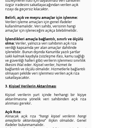
sözleşmenin ifası için dayatılması veri sahibinin 
özgür iradesini sakatlayacağından verilen açık 
rızayı da geçersiz kılacaktır. 
Belirli, açık ve meşru amaçlar için işlenme: 
Verileri işleme amaçları için genel ifadeler 
kullanılmamalıdır. Veri sahibi, verisinin hangi 
amaçlar için işleneceğini açıkça bilebilmelidir. 
İşlendikleri amaçla bağlantılı, sınırlı ve ölçülü 
olma: 
Veriler, yalnızca veri sahibinin açık rıza 
verdiği kapsamda yer alan amaçlar dahilinde 
işlenebilir. Bunun dışında Kanun’da yazılı şartlar 
saklı kalmak kaydıyla (sözleşme ifası, kamu sağlığı 
ve güvenliği halleri gibi) verilerin işlenmesi sınırlılık 
ilkesini ihlal eder. Kişisel veriler, hizmet ile 
bağlantılı ve ölçülü olmalıdır. Hizmetlerle bağlantılı 
olmayan şekilde veri işlenmesi verilen açık rıza 
sakatlayacaktır.
3. 
Kişisel Verilerin Aktarılması
Kişisel verilerin yurt içinde herhangi bir kişiye 
aktarılmasına yönelik veri sahibinden açık rıza 
alınması gerekir.
Açık Rıza:
Alınacak açık rıza “
hangi kişisel verilerin hangi 
amaçlarla aktarılacağına
” ilişkin olmalıdır. Genel 
ifadeler bulunmamalıdır.