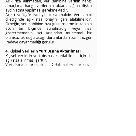
Açık rıza alınmadan, veri sahibine verinin hangi 
amaçlarla hangi verilerinin aktarılacağına ilişkin 
aydınlatma yapılması gerekmektedir.
Açık rıza özgür iradeyle açıklanmalıdır. Veri sahibi 
dilediğinde açık rıza onayını geri alabilmelidir. 
Örneğin, veri sahibine rıza göstermeme imkanının 
etkin bir biçimde sunulmadığı veya rıza 
göstermemenin işçi açısından muhtemel bir 
olumsuzluk doğuracağı durumlarda, rızanın özgür 
iradeye dayanmadığı görülür.
4. 
Kişisel Verilerin Yurt Dışına Aktarılması
Kişisel verilerin yurt dışına aktarılabilmesi için de 
açık rıza alınması şarttır.
Yurt dışına aktarım için aşağıdaki hallerde açık rıza 
alınması gerek duyulmaz:
Kişisel Verilerin Korunması Hakkında Kanunun 
madde 5/2 ile  madde 6/3 hükümleri kapsamında 
sebeplerin varlığı halinde aktarım için açık rızaya 
gerek yoktur. (sözleşme ifası, açık rızanın 
alınamayacağı haller, kamu sağlığı ve güvenliği vs.)
Kişisel verinin aktarılacağı ülkede yeterli 
korumanın bulunması halinde açık rızaya gerek 
yoktur. Ancak bu ülkeler Kurum tarafından henüz 
listelenmediğinden bu hükmün işlerliği yoktur. Bu 
sebeple, veri sorumlusu Taahhütname ile Kurula 
başvuracak ve Kurul başvuruyu kabul ederse 
belirtilen ülkeye veri sahibinin açık rızası 
olmaksızın aktarılabilecektir. Ancak tüm bunlar için 
verilerin aktarımına yönelik rızanın varlığı yine de 