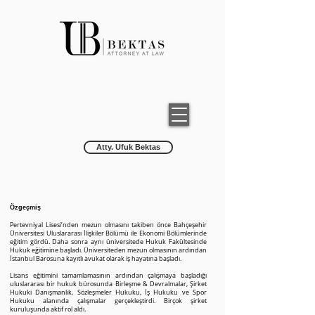
Atty. Ufuk Bektas
Özgeçmiş
Pertevniyal Lisesi’nden mezun olmasını takiben önce Bahçeşehir
Üniversitesi Uluslararası İlişkiler Bölümü ile Ekonomi Bölümlerinde
eğitim gördü. Daha sonra aynı üniversitede Hukuk Fakültesinde
Hukuk eğitimine başladı. Üniversiteden mezun olmasının ardından
İstanbul Barosuna kayıtlı avukat olarak iş hayatına başladı.
Lisans eğitimini tamamlamasının ardından çalışmaya başladığı
uluslararası bir hukuk bürosunda Birleşme & Devralmalar, Şirket
Hukuki Danışmanlık, Sözleşmeler Hukuku, İş Hukuku ve Spor
Hukuku alanında çalışmalar gerçekleştirdi. Birçok şirket
kuruluşunda aktif rol aldı.